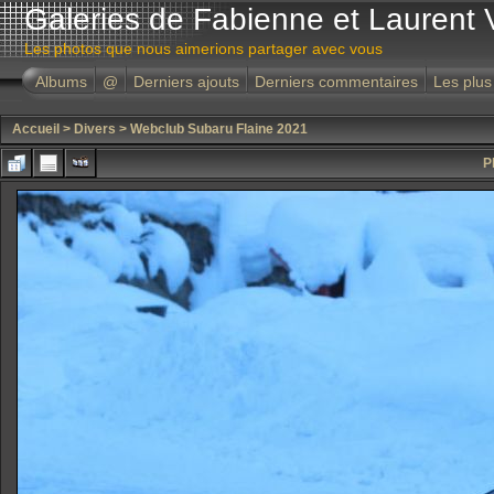
Galeries de Fabienne et Laurent 
Les photos que nous aimerions partager avec vous
Albums
@
Derniers ajouts
Derniers commentaires
Les plus
Accueil
>
Divers
>
Webclub Subaru Flaine 2021
P